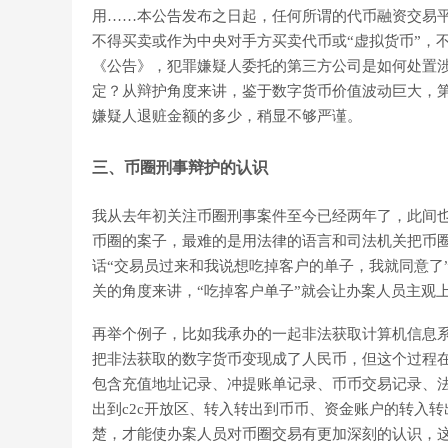
用……本公告发布之日起，任何所谓的代币融资交易平
不得买卖或作为中央对手方买卖代币或“虚拟货币”，
《公告》，犯罪嫌疑人委托的第三方公司是如何处置
定？从辩护角度来讲，鉴于数字货币价值波动巨大，
嫌疑人退赃金额的多少，稍显不够严谨。
三、币圈刑事辩护的认识
我从去年初关注币圈刑事案件至今已经两年了，此间
币圈的案子，最难的是用法律的语言和司法机关把币
话“交易员过来和我说想吃掉客户的单子，我就同意了
关的角度来讲，“吃掉客户单子”就会让办案人员主观
再举个例子，比如我承办的一起非法获取计算机信息
把非法获取的数字货币变现成了人民币，但这个过程
包含充值地址记录、冲提账单记录、币币交易记录、
出到c2c开放区、转入转出到币币、资金账户的转入
楚，才能使办案人员对币圈交易有更加深刻的认识，