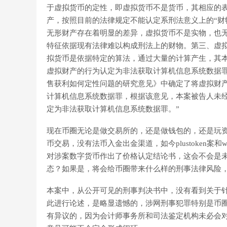
于虚拟货币的定性，即虚拟货币不是货币，其相应的
产，按照目前的法律规定不能认定系刑法意义上的“财
无形财产存在着明显的差异，虚拟货币不是实物，也
特征依据现有法律难以构成刑法上的财物。第三、虚
拟货币是依据特定的算法，通过大量的计算产生，其
虚拟财产的行为认定为非法获取计算机信息系统数据
售获利如何定性问题的研究意见》中确定了将虚拟财
计算机信息系统数据罪，根据该意见，本案被告人未
定为非法获取计算机信息系统数据罪。”
现在币圈无论是做交易所的，还是做钱包的，还是玩
币交易，没有法币入金出金渠道，如今plustoken案
对涉案数字货币作出了价格认定结论书，这会不会是
态？如果是，将会给币圈带来什么样的刑事法律风险
本案中，从公开可见的刑事判决书中，没有看到关于
此进行论述，是略显遗憾的，涉网刑事犯罪特别是币
有异议的，因为会计师事务所和司法鉴定机构未必会