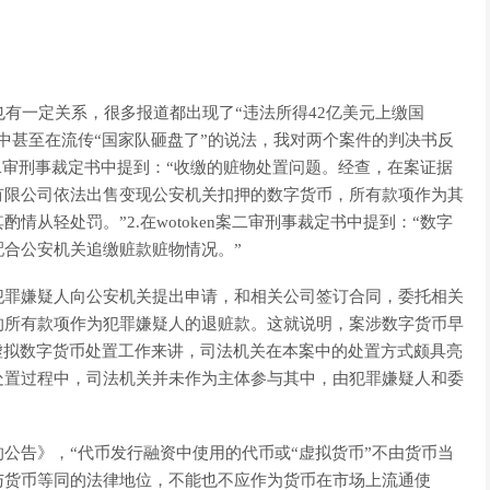
报道也有一定关系，很多报道都出现了“违法所得42亿美元上缴国
群中甚至在流传“国家队砸盘了”的说法，我对两个案件的判决书反
en案二审刑事裁定书中提到：“收缴的赃物处置问题。经查，在案证据
有限公司依法出售变现公安机关扣押的数字货币，所有款项作为其
从轻处罚。”2.在wotoken案二审刑事裁定书中提到：“数字
合公安机关追缴赃款赃物情况。”
犯罪嫌疑人向公安机关提出申请，和相关公司签订合同，委托相关
的所有款项作为犯罪嫌疑人的退赃款。这就说明，案涉数字货币早
虚拟数字货币处置工作来讲，司法机关在本案中的处置方式颇具亮
处置过程中，司法机关并未作为主体参与其中，由犯罪嫌疑人和委
公告》，“代币发行融资中使用的代币或“虚拟货币”不由货币当
与货币等同的法律地位，不能也不应作为货币在市场上流通使