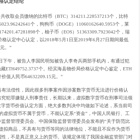
格认定结论
平台共收取会员缴纳的比特币（BTC）314211.228537213个，比特
23.96242641个，狗狗币（DOGE）11060162640.5953个，莱
4201.47281898个，柚子币（EOS）51363309.7923042个，瑞
价局价格认定中心认定，以2018年5月1日至2019年6月27日期间最低
0元。”
0月30日下午，被告人李国民明知被告人李奇兵两部手机内，有通过犯
TH49752.3737个。经滨海县物价局价格认定中心鉴定，ETH
价值人民币64632209.15元。”
具有法偿性，因此很多刑事案件因涉案数字货币无法进行价格认
追究犯罪嫌疑人刑事责任，长期以来，虚拟数字货币在刑事司法领
数字货币价值认定方面，绝大多数判决中均做如下论述，系当前司
的虚拟货币不属于货币，不能认定系“资金”，中国人民银行、工
券监督管理委员会、中国保险监督管理委员会发布的“关于防范比
的虚拟商品，不具有与货币等同的法律地位，不能且不应作为货币
属性，不是真正意义上的货币。该规定体现了我国金融监管部门对