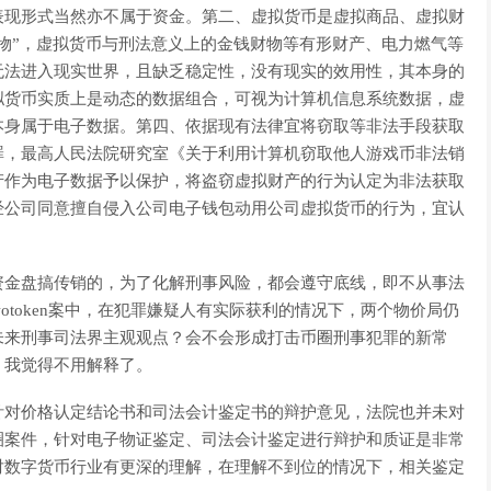
表现形式当然亦不属于资金。第二、虚拟货币是虚拟商品、虚拟财
物”，虚拟货币与刑法意义上的金钱财物等有形财产、电力燃气等
无法进入现实世界，且缺乏稳定性，没有现实的效用性，其本身的
拟货币实质上是动态的数据组合，可视为计算机信息系统数据，虚
本身属于电子数据。第四、依据现有法律宜将窃取等非法手段获取
罪，最高人民法院研究室《关于利用计算机窃取他人游戏币非法销
产作为电子数据予以保护，将盗窃虚拟财产的行为认定为非法获取
经公司同意擅自侵入公司电子钱包动用公司虚拟货币的行为，宜认
资金盘搞传销的，为了化解刑事风险，都会遵守底线，即不从事法
和wotoken案中，在犯罪嫌疑人有实际获利的情况下，两个物价局仍
未来刑事司法界主观观点？会不会形成打击币圈刑事犯罪的新常
，我觉得不用解释了。
针对价格认定结论书和司法会计鉴定书的辩护意见，法院也并未对
圈案件，针对电子物证鉴定、司法会计鉴定进行辩护和质证是非常
对数字货币行业有更深的理解，在理解不到位的情况下，相关鉴定