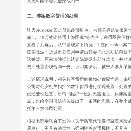
意见可能不会完全形成闭环。
二、涉案数字货币的处理
昨天plustoken案之所以能够刷屏，与相关标题党
库”，“19万枚比特币上缴国库”等内容，在币圈微信
复看了几遍后，从中发现如下情况：1.在plustok
证实陈波向盐城市公安局申请由其委托北京知帆科技
退赃款。原审法院据此认定陈波退出部分款项，并对其酌情
资产处置变现合同一份。证明案发后，被告人李某某配
上述情况说明，相关数字货币的赃物处置应当是：由
公司对公安机关扣押的数字货币进行变现处置，处置
已经变现处置，所谓“砸盘”一说则无需担心。从涉案
点，也给全国司法机关提出了一条新的思路，在整个
托第三方公司处置。
根据七部委联合下发的《关于防范代币发行融资风险的
局发行，不具有法偿性与强制性等货币属性，不具有