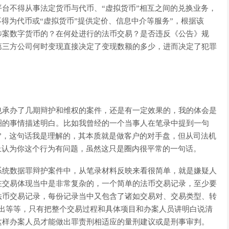
台不得从事法定货币与代币、“虚拟货币”相互之间的兑换业务，
不得为代币或“虚拟货币”提供定价、信息中介等服务”，根据该
涉案数字货币的？在何处进行的法币交易？是否违反《公告》规
第三方公司何时变现直接决定了变现数额的多少，进而决定了犯罪
也承办了几期辩护和维权的案件，还是有一定效果的，我的体会是
圈的事情描述明白。比如我曾经的一个当事人在笔录中提到一句
”，这句话我是理解的，其本质就是做客户的对手盘，但从司法机
上认为你这个行为有问题，虽然这只是圈内很平常的一句话。
系统数据罪辩护案件中，从笔录材料反映来看很简单，就是嫌疑人
在交易体现当中是非常复杂的，一个简单的法币交易记录，至少要
法币交易记录，每份记录当中又包含了诸如交易对、交易类型、转
转出等等，只有把整个交易过程和具体项目和办案人员讲明白说清
这样办案人员才能做出罪责刑相适应的量刑建议或是刑事审判。