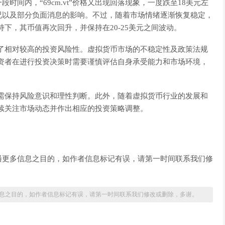
间内，“69cm.vt”价格又出现回落现象，一度跌至18美元左
况以及部分负面消息的影响。不过，随着市场情绪逐渐恢复稳定，
支持下，其币值再次回升，并保持在20-25美元之间波动。
显示出了相对较高的投资风险性。虚拟货币市场的不稳定性及政策法规
此，投资者在进行投资决策时需要谨慎评估自身承受能力和市场环境，
，但仍需保持风险意识和理性判断。此外，随着虚拟货币行业的发展和
应持续关注市场动态并作出相应的投资策略调整。
播更多信息之目的，如作者信息标记有误，请第一时间联系我们修
息之目的，如作者信息标记有误，请第一时间联系我们修改或删除，多谢。